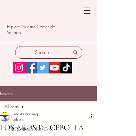
Explora Nuestro Contenido
Variado
Entrada
All Posts
Revista Booking
All Posts
31 ene
LOS AROS DE CEBOLLA
ENTRETENIMIENTO/CINE