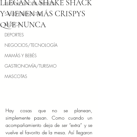
LLEGAN A SHAKE SHACK
LIFESTYLE/MODA/BELLEZA
Y VIENEN MÁS CRISPYS
SALUD Y BIENESTAR
QUE NUNCA
MÚSICA
DEPORTES
NEGOCIOS/TECNOLOGÍA
MAMÁS Y BEBÉS
GASTRONOMÍA/TURISMO
MASCOTAS
Hay cosas que no se planean, 
simplemente pasan. Como cuando un 
acompañamiento deja de ser “extra” y se 
vuelve el favorito de la mesa. Así llegaron 