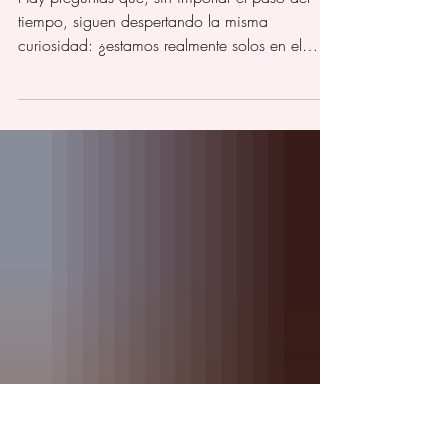
nuestra fascinación por lo
desconocido
Hay preguntas que, sin importar el paso del
tiempo, siguen despertando la misma
curiosidad: ¿estamos realmente solos en el
universo?, ¿qué secretos permanecen ocultos
bajo tierra?, ¿existen fenómenos que la ciencia
aún no puede explicar? En una época donde
la inteligencia artificial, la exploración espacial
y la tecnología parecen tener respuesta para
casi todo, el misterio continúa ocupando un
lugar privilegiado en la conversación. Quizá
esa sea la razón por la que las histo