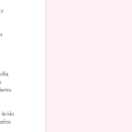
 y 
s 
illa 
s 
entro 
e ácido 
 años 