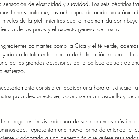
 sensación de elasticidad y suavidad. Los seis péptidos tr
más firme y uniforme, los ocho tipos de ácido hialurónico 
s niveles de la piel, mientras que la niacinamida contribuye
iencia de los poros y el aspecto general del rostro.
ngredientes calmantes como la Cica y el té verde, además
udan a fortalecer la barrera de hidratación natural. El re
 una de las grandes obsesiones de la belleza actual: obtene
o esfuerzo.
ecesariamente consiste en dedicar una hora al skincare, a
minutos para desconectarse, colocarse una mascarilla y deja
de hidrogel están viviendo uno de sus momentos más import
luminosidad, representan una nueva forma de entender el c
iciente y adaptada a una generación que quiere resultados