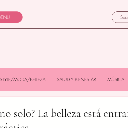
ENU
FESTYLE/MODA/BELLEZA
SALUD Y BIENESTAR
MÚSICA
Y BEBÉS
GASTRONOMÍA/TURISMO
MASCOTAS
no solo? La belleza está entr
ráctica