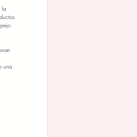
 la 
ductos 
spejo.
ionan 
o una 