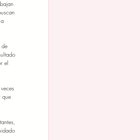
abajan 
buscan 
 a 
 de 
sultado 
r el 
 veces 
r que 
antes, 
uidado 
 