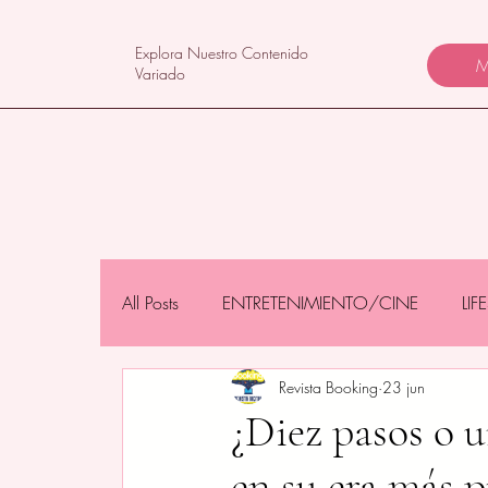
Explora Nuestro Contenido
M
Variado
All Posts
ENTRETENIMIENTO/CINE
LI
Revista Booking
23 jun
NEGOCIOS/TECNOLOGÍA
MAMÁS 
¿Diez pasos o u
en su era más p