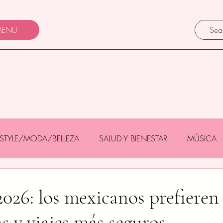
ENU
FESTYLE/MODA/BELLEZA
SALUD Y BIENESTAR
MÚSICA
Y BEBÉS
GASTRONOMÍA/TURISMO
MASCOTAS
026: los mexicanos prefieren
s y viajes más seguros