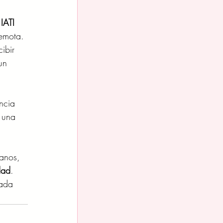
 
IATI 
emota. 
ibir 
un 
encia 
 una 
anos, 
dad
. 
ada 