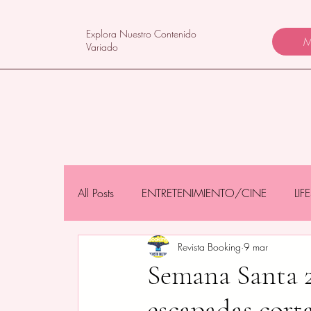
Explora Nuestro Contenido
M
Variado
All Posts
ENTRETENIMIENTO/CINE
LI
Revista Booking
9 mar
NEGOCIOS/TECNOLOGÍA
MAMÁS 
Semana Santa 2
escapadas corta