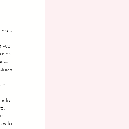
s 
viajar 
 
a vez 
padas 
anes 
ctarse 
sto.
de la 
co
, 
el 
 es la 