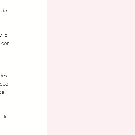
 
 de 
y la 
 con 
 
des 
 que, 
de 
 tres 
r 