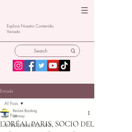
Explora Nuestro Contenido
Variado
Entrada
All Posts
Revista Booking
All Posts
26 may
L’ORÉAL PARIS, SOCIO DEL
ENTRETENIMIENTO/CINE