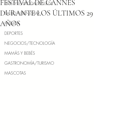
FESTIVAL DE CANNES
LIFESTYLE/MODA/BELLEZA
DURANTE LOS ÚLTIMOS 29
SALUD Y BIENESTAR
AÑOS
MÚSICA
DEPORTES
NEGOCIOS/TECNOLOGÍA
MAMÁS Y BEBÉS
GASTRONOMÍA/TURISMO
MASCOTAS