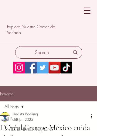
Explora Nuestro Contenido
Variado
Entrada
All Posts
Revista Booking
All Posts
19 jun 2025
L’Oréal Groupe México cuida
ENTRETENIMIENTO/CINE