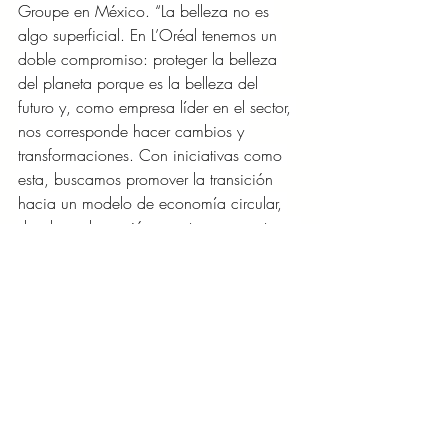
Groupe en México. “La belleza no es 
algo superficial. En L’Oréal tenemos un 
doble compromiso: proteger la belleza 
del planeta porque es la belleza del 
futuro y, como empresa líder en el sector, 
nos corresponde hacer cambios y 
transformaciones. Con iniciativas como 
esta, buscamos promover la transición 
hacia un modelo de economía circular, 
donde cada acción cuenta para proteger 
nuestra biodiversidad y combatir el 
cambio climático”.
LIFESTYLE/MODA/BELLEZA