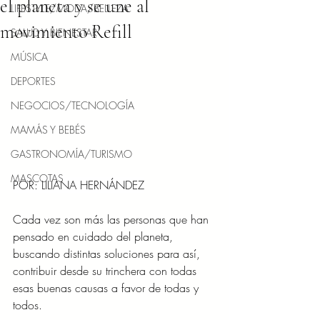
el planeta y se une al
LIFESTYLE/MODA/BELLEZA
movimiento Refill
SALUD Y BIENESTAR
MÚSICA
DEPORTES
NEGOCIOS/TECNOLOGÍA
MAMÁS Y BEBÉS
GASTRONOMÍA/TURISMO
MASCOTAS
POR: LILIANA HERNÁNDEZ
Cada vez son más las personas que han 
pensado en cuidado del planeta, 
buscando distintas soluciones para así, 
contribuir desde su trinchera con todas 
esas buenas causas a favor de todas y 
todos. 