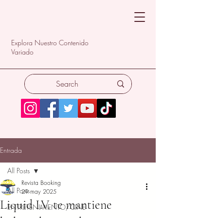
Explora Nuestro Contenido
Variado
Entrada
All Posts
Revista Booking
All Posts
29 may 2025
Liquid I.V. te mantiene
ENTRETENIMIENTO/CINE