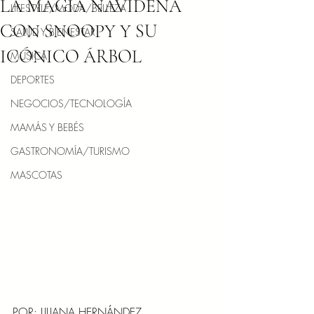
LA MAGIA NAVIDEÑA
LIFESTYLE/MODA/BELLEZA
CON SNOOPY Y SU
SALUD Y BIENESTAR
ICÓNICO ÁRBOL
MÚSICA
DEPORTES
NEGOCIOS/TECNOLOGÍA
MAMÁS Y BEBÉS
GASTRONOMÍA/TURISMO
MASCOTAS
POR: LILIANA HERNÁNDEZ