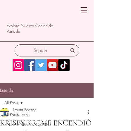
Explora Nuestro Contenido
Variado
Entrada
All Posts
Revista Booking
All Posts
9 dic 2025
KRISPY KREME ENCENDIÓ
ENTRETENIMIENTO/CINE