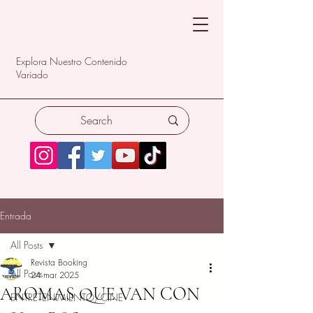
Explora Nuestro Contenido
Variado
Entrada
All Posts
Revista Booking
All Posts
24 mar 2025
AROMAS QUE VAN CON
ENTRETENIMIENTO/CINE