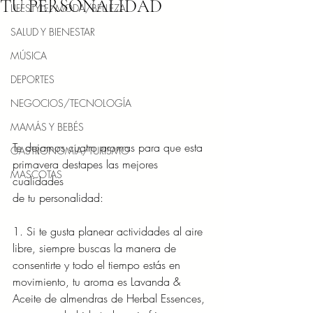
TU PERSONALIDAD
LIFESTYLE/MODA/BELLEZA
SALUD Y BIENESTAR
MÚSICA
DEPORTES
NEGOCIOS/TECNOLOGÍA
MAMÁS Y BEBÉS
Te dejamos cuatro aromas para que esta 
GASTRONOMÍA/TURISMO
primavera destapes las mejores 
MASCOTAS
cualidades
de tu personalidad:
1. Si te gusta planear actividades al aire 
libre, siempre buscas la manera de
consentirte y todo el tiempo estás en 
movimiento, tu aroma es Lavanda &
Aceite de almendras de Herbal Essences, 