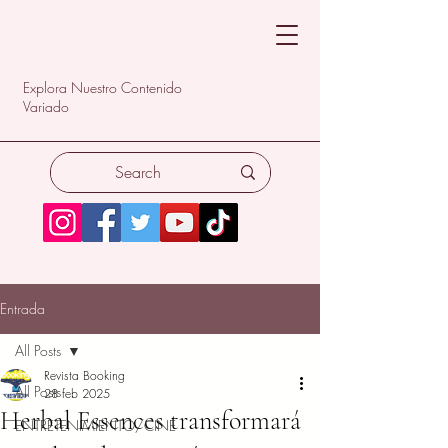
Explora Nuestro Contenido
Variado
Entrada
All Posts
Revista Booking
All Posts
28 feb 2025
Herbal Essences transformará
ENTRETENIMIENTO/CINE