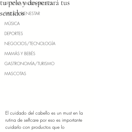
tu pelo y despertará tus
LIFESTYLE/MODA/BELLEZA
sentidos
SALUD Y BIENESTAR
MÚSICA
DEPORTES
NEGOCIOS/TECNOLOGÍA
MAMÁS Y BEBÉS
GASTRONOMÍA/TURISMO
MASCOTAS
El cuidado del cabello es un must en la 
rutina de selfcare por eso es importante 
cuidarlo con productos que lo 