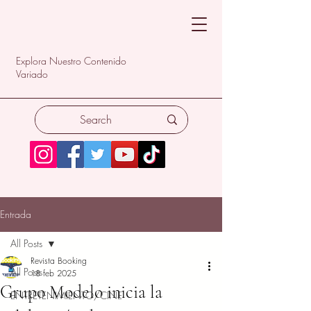
Explora Nuestro Contenido
Variado
Entrada
All Posts
Revista Booking
All Posts
18 feb 2025
Grupo Modelo inicia la
ENTRETENIMIENTO/CINE