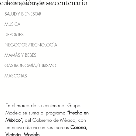
celebración de su centenario
LIFESTYLE/MODA/BELLEZA
SALUD Y BIENESTAR
MÚSICA
DEPORTES
NEGOCIOS/TECNOLOGÍA
MAMÁS Y BEBÉS
GASTRONOMÍA/TURISMO
MASCOTAS
En el marco de su centenario, Grupo 
Modelo se suma al programa 
“Hecho en 
México”,
 del Gobierno de México, con 
un nuevo diseño en sus marcas 
Corona, 
Victoria, Modelo 