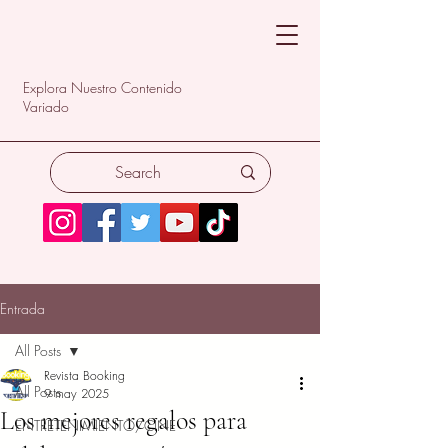
Explora Nuestro Contenido
Variado
Entrada
All Posts
Revista Booking
All Posts
9 may 2025
Los mejores regalos para
ENTRETENIMIENTO/CINE