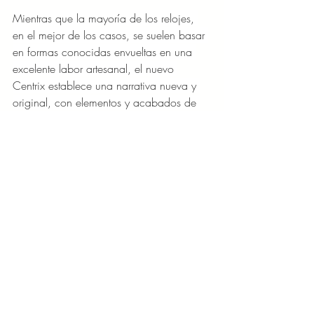
Mientras que la mayoría de los relojes, 
en el mejor de los casos, se suelen basar 
en formas conocidas envueltas en una 
excelente labor artesanal, el nuevo 
Centrix establece una narrativa nueva y 
original, con elementos y acabados de 
diseño que hablan acerca del amor 
eterno, de recuerdos resplandecientes y 
de lugares hasta los que únicamente 
pueden llegar los corazones más puros...