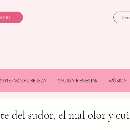
ENU
FESTYLE/MODA/BELLEZA
SALUD Y BIENESTAR
MÚSICA
Y BEBÉS
GASTRONOMÍA/TURISMO
MASCOTAS
e del sudor, el mal olor y cu