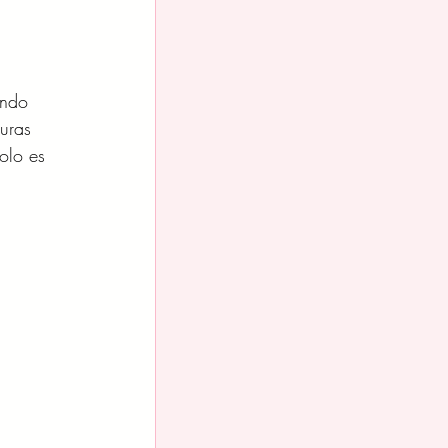
ando 
uras 
olo es 