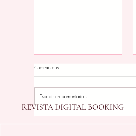
Comentarios
Escribir un comentario...
REVISTA DIGITAL BOOKING
Cetaphil convierte el skincare en
experiencia: así se vivió el
lanzamiento de su nuevo sérum