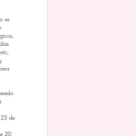
o se 
e 
gicos, 
días
xto, 
y
para 
lpeado 
s 
l 25 de 
de 20 