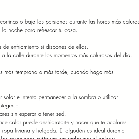
cortinas o baja las persianas durante las horas más caluro
 la noche para refrescar tu casa.
s de enfriamiento si dispones de ellos.
s a la calle durante los momentos más calurosos del día.
ades más temprano o más tarde, cuando haga más
 solar e intenta permanecer a la sombra o utilizar
otegerse.
res sin esperar a tener sed.
ce calor puede deshidratarte y hacer que te acalores
 ropa liviana y holgada. El algodón es ideal durante
r las erupciones cutáneas causadas por el calor y