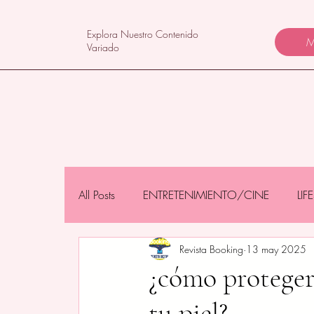
Explora Nuestro Contenido
M
Variado
All Posts
ENTRETENIMIENTO/CINE
LI
Revista Booking
13 may 2025
NEGOCIOS/TECNOLOGÍA
MAMÁS 
¿cómo protegert
tu piel?