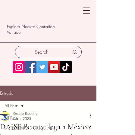
Explora Nuestro Contenido
Variado
Entrada
All Posts
Revista Booking
All Posts
9 dic 2025
DAISE Beauty llega a México:
ENTRETENIMIENTO/CINE