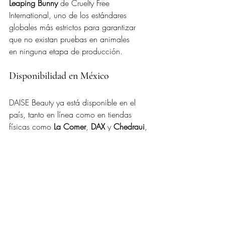
Leaping Bunny
 de Cruelty Free 
International, uno de los estándares 
globales más estrictos para garantizar 
que no existan pruebas en animales 
en ninguna etapa de producción.
Disponibilidad en México
DAISE Beauty ya está disponible en el 
país, tanto en línea como en tiendas 
físicas como 
La Comer
, 
DAX
 y 
Chedraui
, 
abriendo la puerta a una nueva forma de 
vivir la belleza: fresca, emocional y 
completamente personal.