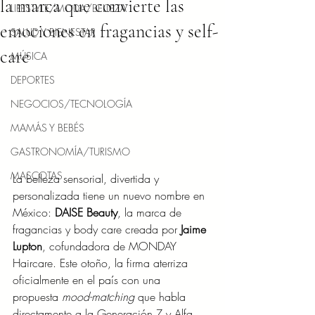
la marca que convierte las
LIFESTYLE/MODA/BELLEZA
emociones en fragancias y self-
SALUD Y BIENESTAR
care
MÚSICA
DEPORTES
NEGOCIOS/TECNOLOGÍA
MAMÁS Y BEBÉS
GASTRONOMÍA/TURISMO
MASCOTAS
La belleza sensorial, divertida y 
personalizada tiene un nuevo nombre en 
México: 
DAISE Beauty
, la marca de 
fragancias y body care creada por 
Jaime 
Lupton
, cofundadora de MONDAY 
Haircare. Este otoño, la firma aterriza 
oficialmente en el país con una 
propuesta 
mood-matching
 que habla 
directamente a la Generación Z y Alfa, 