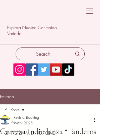
Explora Nuestro Contenido
Variado
Entrada
All Posts
Revista Booking
All Posts
1 abr 2025
Cerveza Indio lanza “Tanderos
ENTRETENIMIENTO/CINE