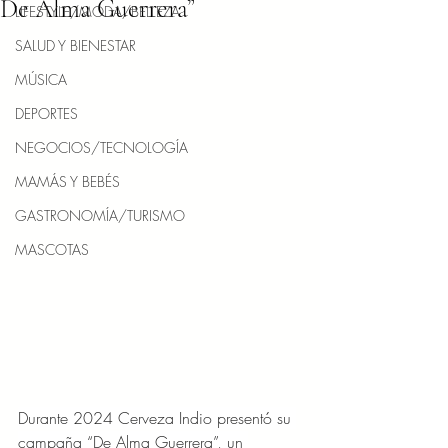
De Alma Guerrera”
LIFESTYLE/MODA/BELLEZA
SALUD Y BIENESTAR
MÚSICA
DEPORTES
NEGOCIOS/TECNOLOGÍA
MAMÁS Y BEBÉS
GASTRONOMÍA/TURISMO
MASCOTAS
Durante 2024 Cerveza Indio presentó su 
campaña “De Alma Guerrera”, un 