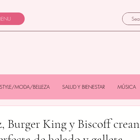
ENU
FESTYLE/MODA/BELLEZA
SALUD Y BIENESTAR
MÚSICA
Y BEBÉS
GASTRONOMÍA/TURISMO
MASCOTAS
, Burger King y Biscoff crean
rfecta de helado y galleta