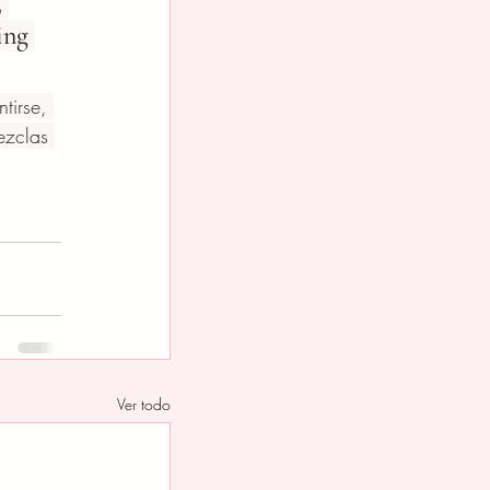
, 
ing 
tirse, 
ezclas 
Ver todo