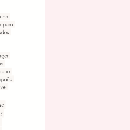
 con 
n para 
odos 
rger 
us 
ibrio 
ampaña 
vel 
ue 
s 
 