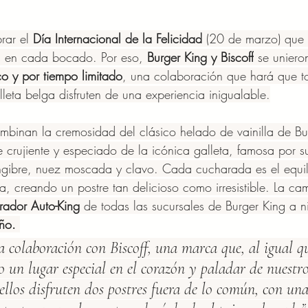
ar el 
Día Internacional de la Felicidad
 (20 de marzo) que
s en cada bocado. Por eso, 
Burger King y Biscoff
 se uniero
o y por tiempo limitado
, una colaboración que hará que t
leta belga disfruten de una experiencia inigualable.
mbinan la cremosidad del clásico helado de vainilla de Bu
e crujiente y especiado de la icónica galleta, famosa por s
ngibre, nuez moscada y clavo. Cada cucharada es el equil
ra, creando un postre tan delicioso como irresistible. La c
rador Auto-King
 de todas las sucursales de Burger King a ni
ño.
 colaboración con Biscoff, una marca que, al igual q
 un lugar especial en el corazón y paladar de nuestro
llos disfruten dos postres fuera de lo común, con una