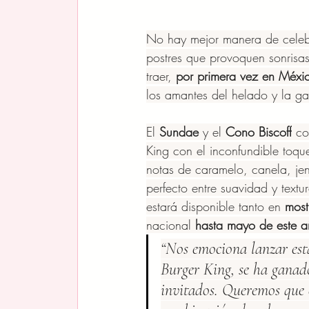
No hay mejor manera de celebr
postres que provoquen sonrisa
traer, 
por primera vez en Méxic
los amantes del helado y la gal
El 
Sundae 
y el 
Cono Biscoff
 co
King con el inconfundible toqu
notas de caramelo, canela, je
perfecto entre suavidad y textu
estará disponible tanto en 
most
nacional 
hasta mayo de este a
“Nos emociona lanzar esta
Burger King, se ha ganado
invitados. Queremos que e