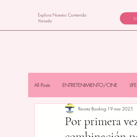
Explora Nuestro Contenido
M
Variado
All Posts
ENTRETENIMIENTO/CINE
LI
Revista Booking
19 mar 2025
NEGOCIOS/TECNOLOGÍA
MAMÁS 
Por primera vez
combinación pe