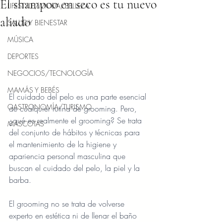
El shampoo en seco es tu nuevo
LIFESTYLE/MODA/BELLEZA
aliado
SALUD Y BIENESTAR
MÚSICA
DEPORTES
NEGOCIOS/TECNOLOGÍA
MAMÁS Y BEBÉS
El cuidado del pelo es una parte esencial 
GASTRONOMÍA/TURISMO
de cualquier rutina de grooming. Pero, 
¿qué es realmente el grooming? Se trata 
MASCOTAS
del conjunto de hábitos y técnicas para 
el mantenimiento de la higiene y 
apariencia personal masculina que 
buscan el cuidado del pelo, la piel y la 
barba.
El grooming no se trata de volverse 
experto en estética ni de llenar el baño 