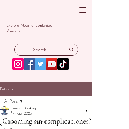
Explora Nuestro Contenido
Variado
Entrada
All Posts
Revista Booking
All Posts
14 abr 2025
¿Grooming sin complicaciones?
ENTRETENIMIENTO/CINE