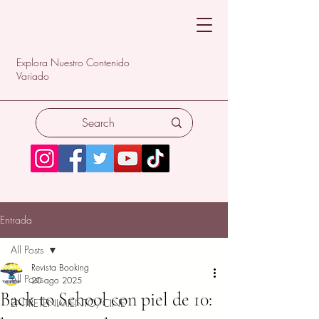
Explora Nuestro Contenido
Variado
Entrada
All Posts
Revista Booking
All Posts
20 ago 2025
Back to School con piel de 10:
ENTRETENIMIENTO/CINE