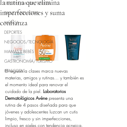
la rutina que elimina
LIFESTYLE/MODA/BELLEZA
imperfecciones y suma
SALUD Y BIENESTAR
confianza
MÚSICA
DEPORTES
NEGOCIOS/TECNOLOGÍA
MAMÁS Y BEBÉS
GASTRONOMÍA/TURISMO
El regreso a clases marca nuevas 
MASCOTAS
materias, amigos y rutinas… y también es 
el momento ideal para renovar el 
cuidado de la piel. 
Laboratorios 
Dermatológicos Avène
 presenta una 
rutina de 4 pasos diseñada para que 
jóvenes y adolescentes luzcan un cutis 
limpio, fresco y sin imperfecciones, 
incluso en pieles con tendencia acneica.