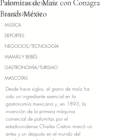
Palomitas de Maíz con Conagra
LIFESTYLE/MODA/BELLEZA
Brands México
SALUD Y BIENESTAR
MÚSICA
DEPORTES
NEGOCIOS/TECNOLOGÍA
MAMÁS Y BEBÉS
GASTRONOMÍA/TURISMO
MASCOTAS
Desde hace siglos, el grano de maíz ha 
sido un ingrediente esencial en la 
gastronomía mexicana y, en 1893, la 
invención de la primera máquina 
comercial de palomitas por el 
estadounidense Charles Cretors marcó un 
antes y un después en el mundo del 