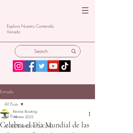
Explora Nuestro Contenido
Variado
Entrada
All Posts
Revista Booking
All Posts
16 ene 2025
Celebra el Día Mundial de las
ENTRETENIMIENTO/CINE