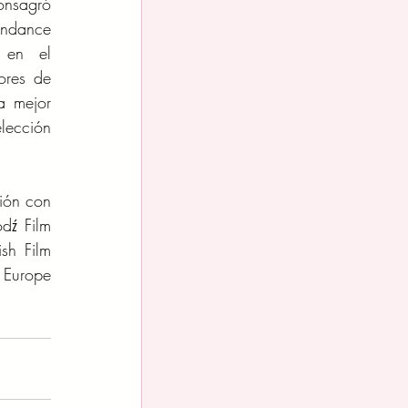
onsagró 
undance 
 en el 
res de 
 mejor 
ección 
ión con 
dź Film 
sh Film 
 Europe 