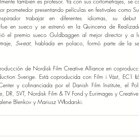
mente también es profesor. Ya con sus cortometrajes, se c
tor prometedor presentando películas en festivales como S
spirador trabajar en diferentes idiomas, su debut
 fue en sueco y se estrenó en la Quincena de Realizado
ó el premio sueco Guldbaggen al mejor director y a la
traje, 
Sweat
, hablada en polaco, formó parte de la sel
roducción de Nordisk Film Creative Alliance en coproducc
duction Sverige. Está coproducida con Film i Väst, EC1 Łó
enter y cofinanciada por el Danish Film Institute, el Poli
itute, DR, SVT, Nordisk Film & TV Fond y Eurimages y Creative
alene Blenkov y Mariusz Włodarski.