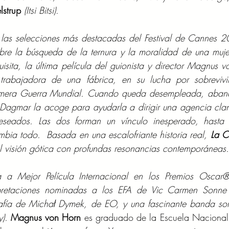
lstrup 
(Itsi Bitsi)
. 
 las selecciones más destacadas del Festival de Cannes 2
re la búsqueda de la ternura y la moralidad de una mujer
isita, la última película del guionista y director Magnus v
trabajadora de una fábrica, en su lucha por sobrevivi
Primera Guerra Mundial. Cuando queda desempleada, aban
Dagmar la acoge para ayudarla a dirigir una agencia clan
eados. Las dos forman un vínculo inesperado, hasta 
mbia todo.  Basada en una escalofriante historia real, 
La C
al visión gótica con profundas resonancias contemporáneas.
a a Mejor Película Internacional en los Premios Oscar
pretaciones nominadas a los EFA de Vic Carmen Sonne y
afía de Michał Dymek, de EO, y una fascinante banda son
). 
Magnus von Horn
 es graduado de la Escuela Nacional 