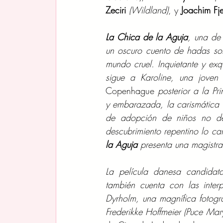
Zeciri 
(Wildland)
,
y 
Joachim Fje
La Chica de la Aguja
, una de
un oscuro cuento de hadas sob
mundo cruel. Inquietante y exqu
sigue a Karoline, una joven 
Copenhague
 posterior a la 
y embarazada, la carismática 
de adopción de niños no des
descubrimiento repentino lo ca
la Aguja
 presenta una magistr
La película danesa candidat
también cuenta con las inter
Dyrholm, una magnífica fotogr
Frederikke Hoffmeier (Puce Mary