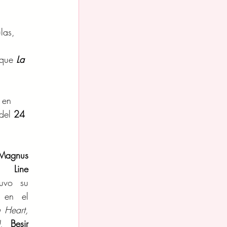
las, 
que 
La 
 en 
del 
24 
Magnus 
or 
Line 
uvo su 
 en el 
 Heart, 
, 
Besir 