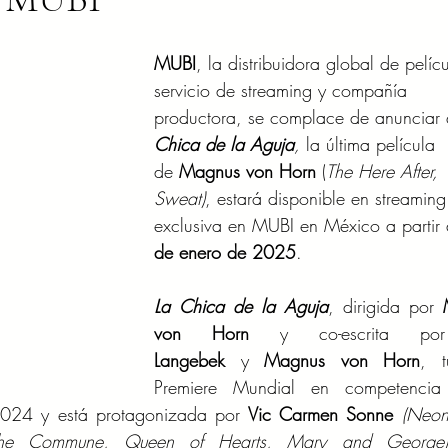
MUBI
, la distribuidora global de pelícu
servicio de streaming y compañía 
productora, se complace de anunciar 
Chica de la Aguja
, 
la última película 
de 
Magnus von Horn 
(
The Here After, 
Sweat)
, estará disponible en streaming
exclusiva en MUBI en 
México
a partir 
de enero de 2025
.
La Chica de la Aguja
, dirigida por 
von Horn
 y co-escrita p
Langebek
 y 
Magnus von Horn
, t
Premiere Mundial en competencia
2024 y está protagonizada por
 Vic Carmen Sonne 
(Neon
The Commune, Queen of Hearts, Mary and George)