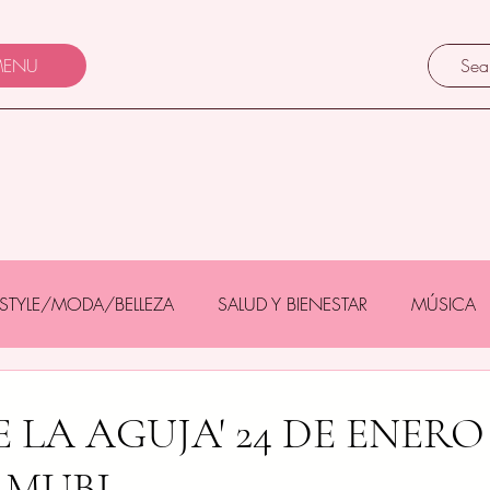
ENU
FESTYLE/MODA/BELLEZA
SALUD Y BIENESTAR
MÚSICA
Y BEBÉS
GASTRONOMÍA/TURISMO
MASCOTAS
E LA AGUJA' 24 DE ENERO
 MUBI