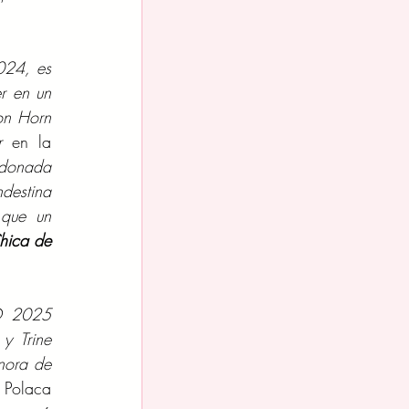
024, es 
 en un 
on Horn 
r 
en la 
donada 
destina 
que un 
hica de 
 
® 2025 
 Trine 
ora de 
Polaca 