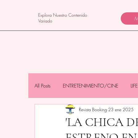
Explora Nuestro Contenido
M
Variado
All Posts
ENTRETENIMIENTO/CINE
LI
Revista Booking
23 ene 2025
NEGOCIOS/TECNOLOGÍA
MAMÁS 
'LA CHICA D
ESTRENO EN