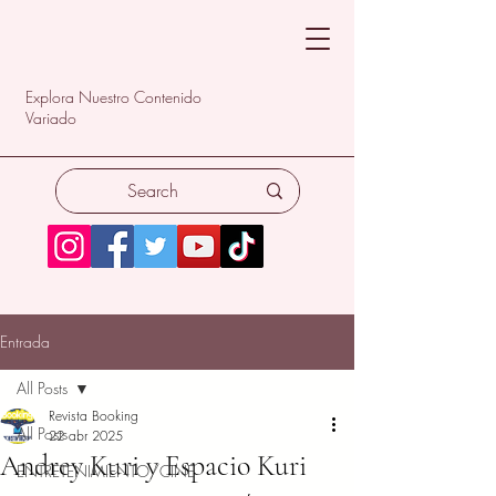
Explora Nuestro Contenido
Variado
Entrada
All Posts
Revista Booking
All Posts
22 abr 2025
Andrey Kuri y Espacio Kuri
ENTRETENIMIENTO/CINE