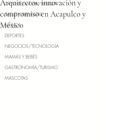
Arquitectos: innovación y
LIFESTYLE/MODA/BELLEZA
compromiso en Acapulco y
SALUD Y BIENESTAR
México
MÚSICA
DEPORTES
NEGOCIOS/TECNOLOGÍA
MAMÁS Y BEBÉS
GASTRONOMÍA/TURISMO
MASCOTAS