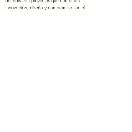
del país con proyectos que combinan 
innovación, diseño y compromiso social. 
Gracias a su visión estratégica y su 
apoyo a la comunidad local, 
Andrey 
Kuri
 continúa dejando una huella 
significativa en la arquitectura mexicana, 
redefiniendo el paisaje urbano y 
mejorando la calidad de vida de quienes 
habitan y visitan estos espacios.
NEGOCIOS/TECNOLOGÍA
Entradas recientes
Ver todo