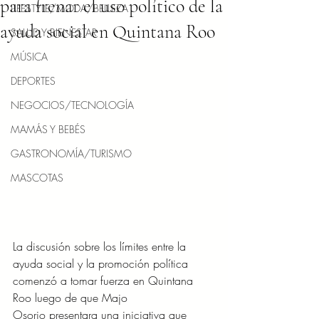
para frenar el uso político de la
LIFESTYLE/MODA/BELLEZA
ayuda social en Quintana Roo
SALUD Y BIENESTAR
MÚSICA
DEPORTES
NEGOCIOS/TECNOLOGÍA
MAMÁS Y BEBÉS
GASTRONOMÍA/TURISMO
MASCOTAS
La discusión sobre los límites entre la 
ayuda social y la promoción política 
comenzó a tomar fuerza en Quintana 
Roo luego de que Majo 
Osorio presentara una iniciativa que 