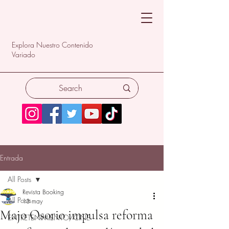
Explora Nuestro Contenido
Variado
Entrada
All Posts
Revista Booking
All Posts
13 may
Majo Osorio impulsa reforma
ENTRETENIMIENTO/CINE