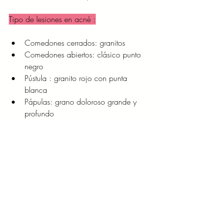
Tipo de lesiones en acné :
Comedones cerrados: granitos 
Comedones abiertos: clásico punto 
negro 
Pústula : granito rojo con punta 
blanca 
Pápulas: grano doloroso grande y 
profundo 
La mejor recomendaciones es: No 
exprimirlos 
SALUD Y BIENESTAR