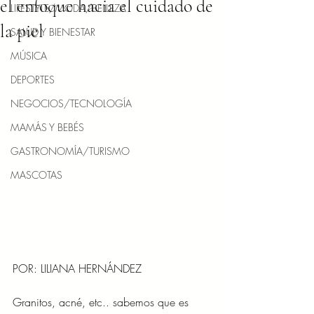
el enfoque hacia el cuidado de
LIFESTYLE/MODA/BELLEZA
la piel
SALUD Y BIENESTAR
MÚSICA
DEPORTES
NEGOCIOS/TECNOLOGÍA
MAMÁS Y BEBÉS
GASTRONOMÍA/TURISMO
MASCOTAS
POR: LILIANA HERNÁNDEZ
Granitos, acné, etc.. sabemos que es 