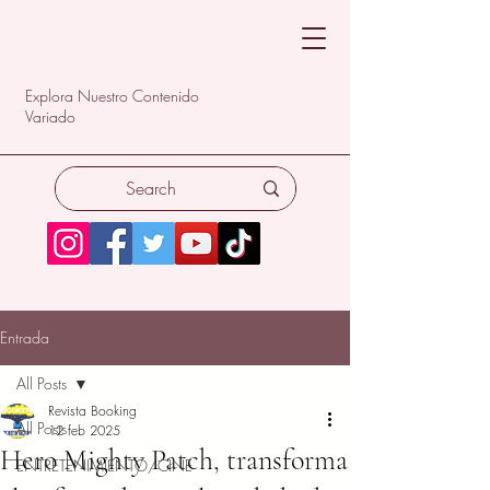
Explora Nuestro Contenido
Variado
Entrada
All Posts
Revista Booking
All Posts
12 feb 2025
Hero Mighty Patch, transforma
ENTRETENIMIENTO/CINE