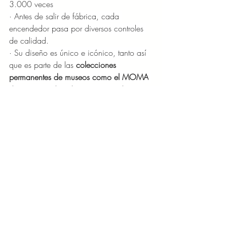
3.000 veces
· Antes de salir de fábrica, cada 
encendedor pasa por diversos controles 
de calidad.
· Su diseño es único e icónico, tanto así 
que es parte de las 
colecciones 
permanentes de museos como el MOMA
de Nueva York y el centro Pompidou en 
París.
LIFESTYLE/MODA/BELLEZA
Entradas recientes
Ver todo