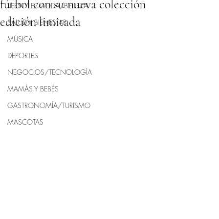
fútbol con su nueva colección
LIFESTYLE/MODA/BELLEZA
edición limitada
SALUD Y BIENESTAR
MÚSICA
DEPORTES
NEGOCIOS/TECNOLOGÍA
MAMÁS Y BEBÉS
GASTRONOMÍA/TURISMO
MASCOTAS