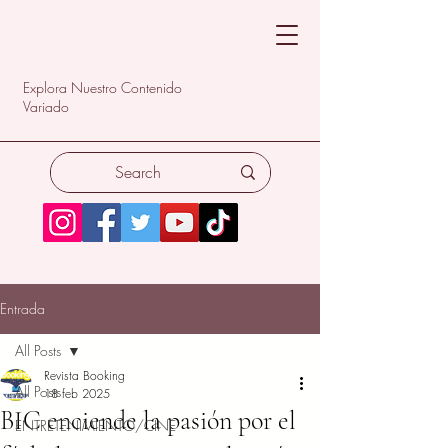
Explora Nuestro Contenido
Variado
Entrada
All Posts
Revista Booking
All Posts
18 feb 2025
BIC enciende la pasión por el
ENTRETENIMIENTO/CINE