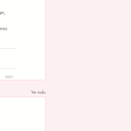
an, 
rso 
Ver todo