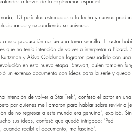
ofundos a través de la exploración espacial. 
imada, 13 películas estrenadas a la fecha y nuevas produc
volucionando y expandiendo su universo.
ara esta producción no fue una tarea sencilla. El actor hab
s que no tenía intención de volver a interpretar a Picard. 
 Kurtzman y Akiva Goldsman lograron persuadirlo con una 
evolución en esta nueva etapa. Stewart, quien también fun
ibió un extenso documento con ideas para la serie y quedó
a intención de volver a Star Trek", confesó el actor en una
peto por quienes me llamaron para hablar sobre revivir a Je
ción de no regresar a este mundo era genuina”, explicó. Sin
chó sus ideas, confesó que quedó intrigado: “Pedí
y, cuando recibí el documento, me fascinó”.