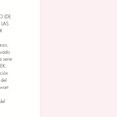
 (DE 
 LAS 
X
rzo, 
nuado 
a serie 
EK: 
ción 
 del 
ewart 
del 