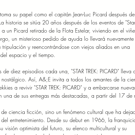
 retoma su papel como el capitán Jean-Luc Picard después d
a historia se sitúa 20 años después de los eventos de "Star
 un Picard retirado de la Flota Estelar, viviendo en el viñ
argo, un misterioso pedido de ayuda lo llevará nuevamente 
tripulación y reencontrándose con viejos aliados en una
del espacio y el tiempo.
 de diez episodios cada una, "STAR TREK: PICARD" lleva a
 nostálgico. Así, A&;E invita a todos los amantes de la cie
trekkies a revivir "STAR TREK: PICARD" y a embarcarse nuev
con una de sus entregas más destacadas, a partir del 17 de
a de ciencia ficción, sino un fenómeno cultural que ha deja
a del entretenimiento. Desde su debut en 1966, la franquici
visión optimista del futuro, su elenco multicultural y su 