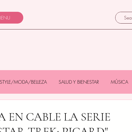
ENU
FESTYLE/MODA/BELLEZA
SALUD Y BIENESTAR
MÚSICA
Y BEBÉS
GASTRONOMÍA/TURISMO
MASCOTAS
 EN CABLE LA SERIE
STAR TREK: PICARD"