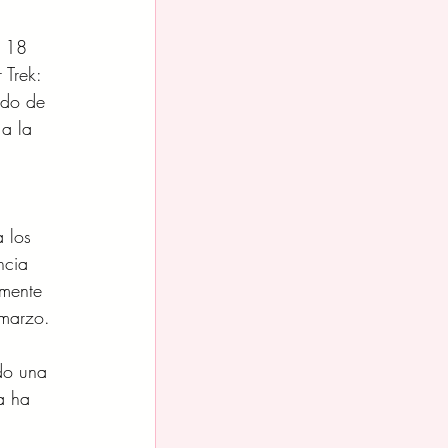
e 18 
 Trek: 
edo de 
a la 
 los 
ncia 
amente 
 marzo.
do una 
a ha 