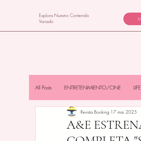
Explora Nuestro Contenido
M
Variado
All Posts
ENTRETENIMIENTO/CINE
LI
Revista Booking
17 mar 2025
NEGOCIOS/TECNOLOGÍA
MAMÁS 
A&E ESTRENA
COMPLETA "