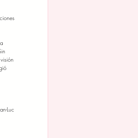
ciones 
ía 
Sin 
visión 
gió 
 
 
an-Luc 
 