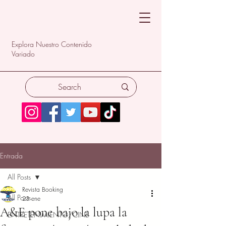
Explora Nuestro Contenido
Variado
Entrada
All Posts
Revista Booking
All Posts
23 ene
A&E pone bajo la lupa la
ENTRETENIMIENTO/CINE