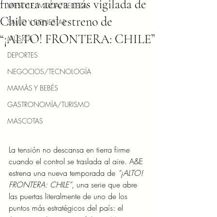
frontera aérea más vigilada de
LIFESTYLE/MODA/BELLEZA
Chile con el estreno de
SALUD Y BIENESTAR
“¡ALTO! FRONTERA: CHILE”
MÚSICA
DEPORTES
NEGOCIOS/TECNOLOGÍA
MAMÁS Y BEBÉS
GASTRONOMÍA/TURISMO
MASCOTAS
La tensión no descansa en tierra firme 
cuando el control se traslada al aire. A&E 
estrena una nueva temporada de 
“¡ALTO! 
FRONTERA: CHILE”
, una serie que abre 
las puertas literalmente de uno de los 
puntos más estratégicos del país: el 