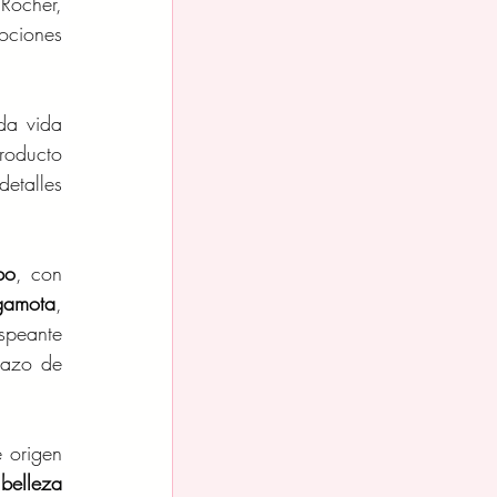
ocher, 
ociones 
da vida 
oducto 
talles 
po
, con 
gamota
, 
eante 
azo de 
 origen 
 belleza 