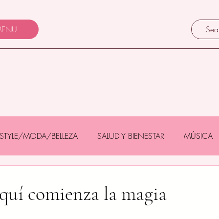
ENU
FESTYLE/MODA/BELLEZA
SALUD Y BIENESTAR
MÚSICA
Y BEBÉS
GASTRONOMÍA/TURISMO
MASCOTAS
quí comienza la magia