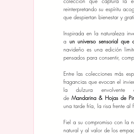
colección que captura la 
reinterpretando su espíritu ac
que despiertan bienestar y grat
Inspirada en la naturaleza in
a 
un universo sensorial que c
navideño es una edición limit
pensados para consentir, compa
Entre las colecciones más esp
fragancias que evocan el invi
la dulzura envolvent
de 
Mandarina
&
Hojas
de
Pi
una tarde fría, la risa frente 
Fiel a su compromiso con la n
natural y al valor de los empa