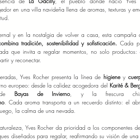
esencia de 
La Gacilly
, el pueblo donde nació Yves R
ogedor en una villa navideña llena de aromas, texturas y em
itud.
vernal y en la nostalgia de volver a casa, esta campaña 
ombina tradición, sostenibilidad y sofisticación.
 Cada pr
ada que invita a regalar momentos, no solo productos: de
rtir y reconectar.
eradas, Yves Rocher presenta la línea de 
higiene
 y 
cuer
erno europeo: desde la calidez acogedora del 
Karité
&
Ber
e de 
Bayas de Invierno
, y la frescura chisp
no
. Cada aroma transporta a un recuerdo distinto: el abr
al fuego, la calma de una nevada.
aturaleza, Yves Rocher da prioridad a los componentes de
ques diseñados para regalar, reafirmando su visión de una