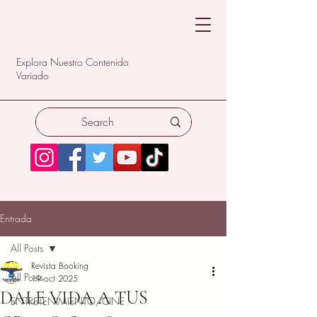
Explora Nuestro Contenido
Variado
Entrada
All Posts
Revista Booking
All Posts
19 oct 2025
DALE VIDA A TUS
ENTRETENIMIENTO/CINE