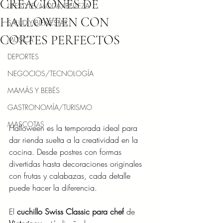
CREACIONES DE
LIFESTYLE/MODA/BELLEZA
HALLOWEEN CON
SALUD Y BIENESTAR
CORTES PERFECTOS
MÚSICA
DEPORTES
NEGOCIOS/TECNOLOGÍA
MAMÁS Y BEBÉS
GASTRONOMÍA/TURISMO
MASCOTAS
Halloween es la temporada ideal para 
dar rienda suelta a la creatividad en la 
cocina. Desde postres con formas 
divertidas hasta decoraciones originales 
con frutas y calabazas, cada detalle 
puede hacer la diferencia.
El
 cuchillo Swiss Classic para chef
 de 