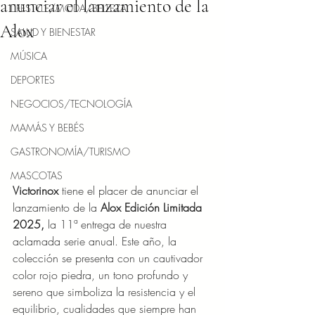
anunciar el lanzamiento de la
LIFESTYLE/MODA/BELLEZA
Alox
SALUD Y BIENESTAR
MÚSICA
DEPORTES
NEGOCIOS/TECNOLOGÍA
MAMÁS Y BEBÉS
GASTRONOMÍA/TURISMO
MASCOTAS
Victorinox 
tiene el placer de anunciar el 
lanzamiento de la
 Alox Edición Limitada 
2025,
 la 11ª entrega de nuestra 
aclamada serie anual. Este año, la 
colección se presenta con un cautivador 
color rojo piedra, un tono profundo y 
sereno que simboliza la resistencia y el 
equilibrio, cualidades que siempre han 