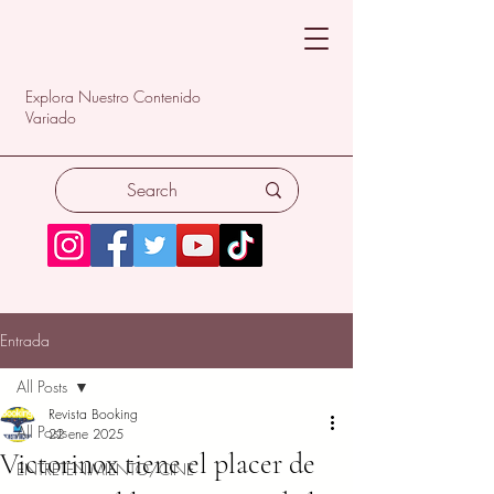
Explora Nuestro Contenido
Variado
Entrada
All Posts
Revista Booking
All Posts
22 ene 2025
Victorinox tiene el placer de
ENTRETENIMIENTO/CINE