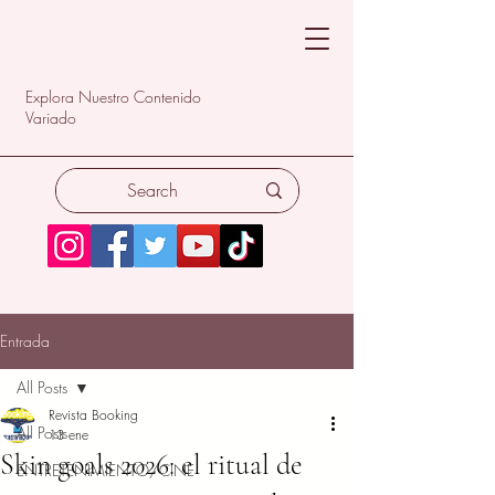
Explora Nuestro Contenido
Variado
Entrada
All Posts
Revista Booking
All Posts
13 ene
Skin goals 2026: el ritual de
ENTRETENIMIENTO/CINE