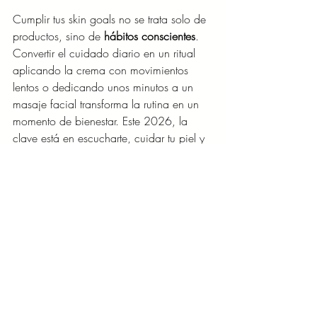
Cumplir tus skin goals no se trata solo de 
productos, sino de 
hábitos conscientes
. 
Convertir el cuidado diario en un ritual 
aplicando la crema con movimientos 
lentos o dedicando unos minutos a un 
masaje facial transforma la rutina en un 
momento de bienestar. Este 2026, la 
clave está en escucharte, cuidar tu piel y 
disfrutar del proceso.
Descubre más tips y productos en 
@vaselinemx
.
Entradas recientes
Ver todo