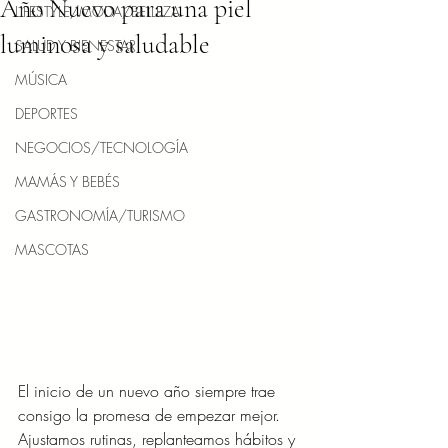
Año Nuevo para una piel
LIFESTYLE/MODA/BELLEZA
luminosa y saludable
SALUD Y BIENESTAR
MÚSICA
DEPORTES
NEGOCIOS/TECNOLOGÍA
MAMÁS Y BEBÉS
GASTRONOMÍA/TURISMO
MASCOTAS
El inicio de un nuevo año siempre trae 
consigo la promesa de empezar mejor. 
Ajustamos rutinas, replanteamos hábitos y 