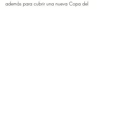
además para cubrir una nueva Copa del 
Mundo y los Juegos Olímpicos de Los 
Ángeles 2028.
Pero antes de volver a las canchas y los 
micrófonos deportivos, Lati tendrá una 
misión mucho más complicada: intentar 
poner orden en el universo más caótico 
del cine animado.
Entradas recientes
Ver todo