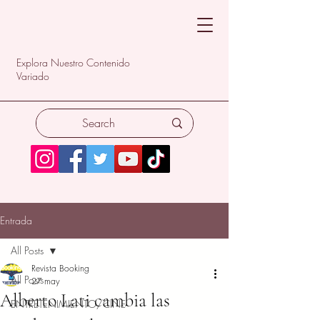
Explora Nuestro Contenido
Variado
Entrada
All Posts
Revista Booking
All Posts
27 may
Alberto Lati cambia las
ENTRETENIMIENTO/CINE