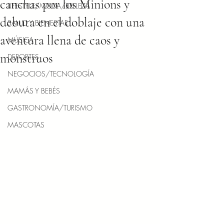
canchas por los Minions y
LIFESTYLE/MODA/BELLEZA
debuta en el doblaje con una
SALUD Y BIENESTAR
aventura llena de caos y
MÚSICA
monstruos
DEPORTES
NEGOCIOS/TECNOLOGÍA
MAMÁS Y BEBÉS
GASTRONOMÍA/TURISMO
MASCOTAS