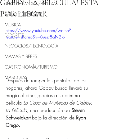
GABBY: LA PELÍCULA! ESTÁ
LIFESTYLE/MODA/BELLEZA
POR LLEGAR
SALUD Y BIENESTAR
MÚSICA
https://www.youtube.com/watch?
DEPORTES
feature=shared&v=6uszt8aN2Io
NEGOCIOS/TECNOLOGÍA
MAMÁS Y BEBÉS
GASTRONOMÍA/TURISMO
MASCOTAS
Después de romper las pantallas de los 
hogares, ahora Gabby busca llevará su 
magia al cine, gracias a su primera 
película 
La Casa de Muñecas de Gabby: 
La Película
, una producción de 
Steven 
Schweickart 
bajo la dirección de 
Ryan 
Crego.