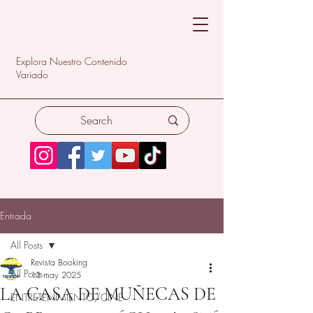
Explora Nuestro Contenido
Variado
Entrada
All Posts
Revista Booking
All Posts
13 may 2025
LA CASA DE MUÑECAS DE
ENTRETENIMIENTO/CINE