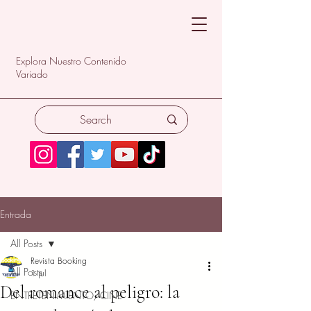
Explora Nuestro Contenido
Variado
Entrada
All Posts
Revista Booking
All Posts
1 jul
Del romance al peligro: la
ENTRETENIMIENTO/CINE