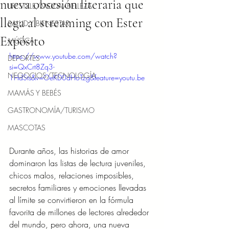
nueva obsesión literaria que
LIFESTYLE/MODA/BELLEZA
llega al streaming con Ester
SALUD Y BIENESTAR
Expósito
MÚSICA
https://www.youtube.com/watch?
DEPORTES
si=QxCrt8Zq3-
NEGOCIOS/TECNOLOGÍA
1HdSts&v=OeKD0dHoTzg&feature=youtu.be
MAMÁS Y BEBÉS
GASTRONOMÍA/TURISMO
MASCOTAS
Durante años, las historias de amor 
dominaron las listas de lectura juveniles, 
chicos malos, relaciones imposibles, 
secretos familiares y emociones llevadas 
al límite se convirtieron en la fórmula 
favorita de millones de lectores alrededor 
del mundo, pero ahora, una nueva 