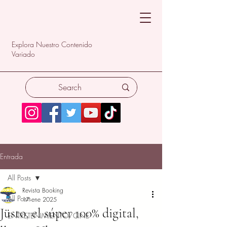
Explora Nuestro Contenido
Variado
Entrada
All Posts
Revista Booking
All Posts
17 ene 2025
Jüsto, el súper 100% digital,
ENTRETENIMIENTO/CINE