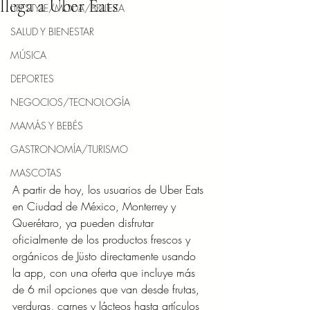
llega a Uber Eats
LIFESTYLE/MODA/BELLEZA
SALUD Y BIENESTAR
MÚSICA
DEPORTES
NEGOCIOS/TECNOLOGÍA
MAMÁS Y BEBÉS
GASTRONOMÍA/TURISMO
MASCOTAS
A partir de hoy, los usuarios de Uber Eats 
en Ciudad de México, Monterrey y 
Querétaro, ya pueden disfrutar 
oficialmente de los productos frescos y 
orgánicos de Jüsto directamente usando 
la app, con una oferta que incluye más 
de 6 mil opciones que van desde frutas, 
verduras, carnes y lácteos hasta artículos 