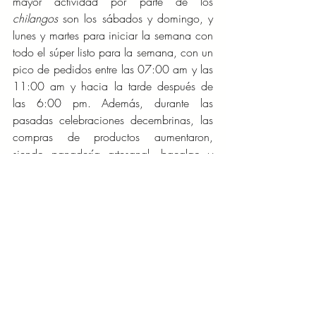
mayor actividad por parte de los 
chilangos
 son los sábados y domingo, y 
lunes y martes para iniciar la semana con 
todo el súper listo para la semana, con un 
pico de pedidos entre las 07:00 am y las 
11:00 am y hacia la tarde después de 
las 6:00 pm. Además, durante las 
pasadas celebraciones decembrinas, las 
compras de productos aumentaron, 
siendo panadería artesanal, bacalao y 
pavo las tres más populares que se 
registraron en Ciudad de México.
GASTRONOMÍA/TURISMO
Ver todo