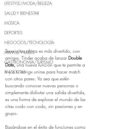
LIFESTYLE/MODA/BELLEZA
SALUD Y BIENESTAR
MÚSICA
DEPORTES
NEGOCIOS/TECNOLOGÍA
Tener citas ahora es más divertido, con 
MAMÁS Y BEBÉS
amigxs. Tinder acaba de lanzar 
Double 
GASTRONOMÍA/TURISMO
Date,
 una nueva función que te permite a 
ti y a tu amigx unirse para hacer match 
MASCOTAS
con otros pares. Ya sea que estén 
buscando conocer nuevas personas o 
simplemente disfrutar una salida divertida, 
es una forma de explorar el mundo de las 
citas codo con codo, sin presiones y en 
grupo.
Basándose en el éxito de funciones como 