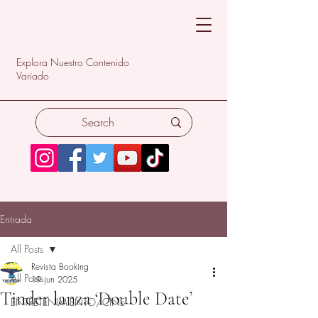
Explora Nuestro Contenido
Variado
Entrada
All Posts
Revista Booking
All Posts
19 jun 2025
Tinder lanza ‘Double Date’
ENTRETENIMIENTO/CINE