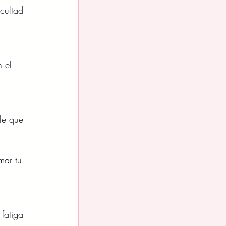
cultad 
 el 
le que 
mar tu 
fatiga 