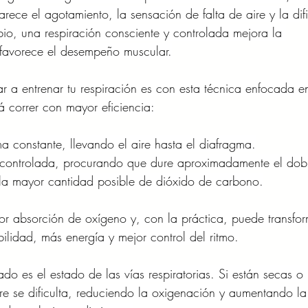
rece el agotamiento, la sensación de falta de aire y la difi
io, una respiración consciente y controlada mejora la 
 favorece el desempeño muscular.
 a entrenar tu respiración es con esta técnica enfocada en
rá correr con mayor eficiencia:
ma constante, llevando el aire hasta el diafragma.
 controlada, procurando que dure aproximadamente el dob
 la mayor cantidad posible de dióxido de carbono.
jor absorción de oxígeno y, con la práctica, puede transfor
bilidad, más energía y mejor control del ritmo.
o es el estado de las vías respiratorias. Si están secas o 
re se dificulta, reduciendo la oxigenación y aumentando la 