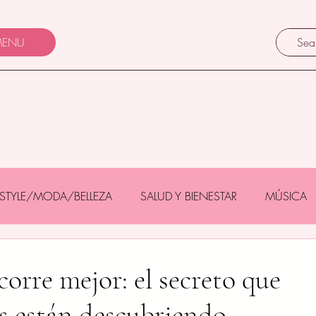
ENU
FESTYLE/MODA/BELLEZA
SALUD Y BIENESTAR
MÚSICA
Y BEBÉS
GASTRONOMÍA/TURISMO
MASCOTAS
corre mejor: el secreto que
s están descubriendo