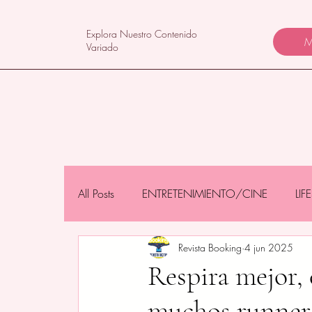
Explora Nuestro Contenido
M
Variado
All Posts
ENTRETENIMIENTO/CINE
LI
Revista Booking
4 jun 2025
NEGOCIOS/TECNOLOGÍA
MAMÁS 
Respira mejor, 
muchos runner