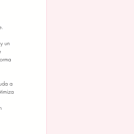
e. 
y un 
e 
forma 
yuda a 
timiza 
 
n 