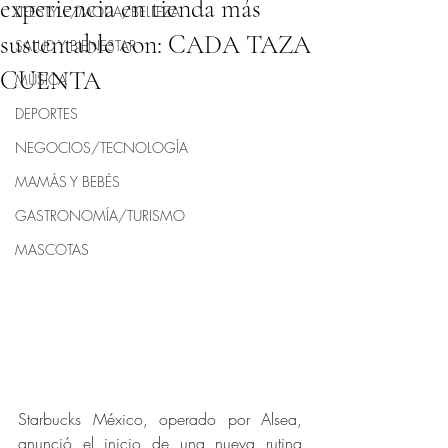
experiencia en tienda más
LIFESTYLE/MODA/BELLEZA
sustentable con: CADA TAZA
SALUD Y BIENESTAR
CUENTA
MÚSICA
DEPORTES
NEGOCIOS/TECNOLOGÍA
MAMÁS Y BEBÉS
GASTRONOMÍA/TURISMO
MASCOTAS
Starbucks México, operado por Alsea, 
anunció el inicio de una nueva rutina 