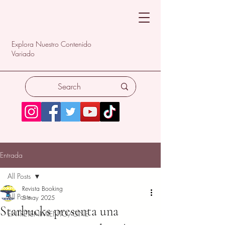
Explora Nuestro Contenido
Variado
Entrada
All Posts
Revista Booking
All Posts
5 may 2025
Starbucks presenta una
ENTRETENIMIENTO/CINE