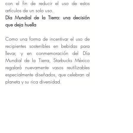
con el fin de reducir el uso de estos 
artículos de un solo uso.
Día Mundial de la Tierra: una decisión 
que deja huella
Como una forma de incentivar el uso de 
recipientes sostenibles en bebidas para 
llevar, y en conmemoración del Día 
Mundial de la Tierra, Starbucks México 
regalará nuevamente vasos reutilizables 
especialmente diseñados, que celebran al 
planeta y su rica diversidad.
Por segundo año consecutivo, esta 
iniciativa refuerza el compromiso de 
Starbucks México con la sustentabilidad, 
demostrando que 
“Cada taza cuenta”
 es 
más que un programa: es un compromiso 
compartido entre clientes y partners 