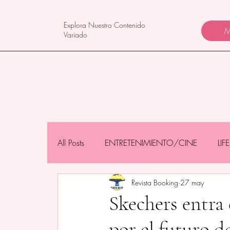
Explora Nuestro Contenido
M
Variado
All Posts
ENTRETENIMIENTO/CINE
LI
Revista Booking
27 may
NEGOCIOS/TECNOLOGÍA
MAMÁS 
Skechers entra 
por el futuro d