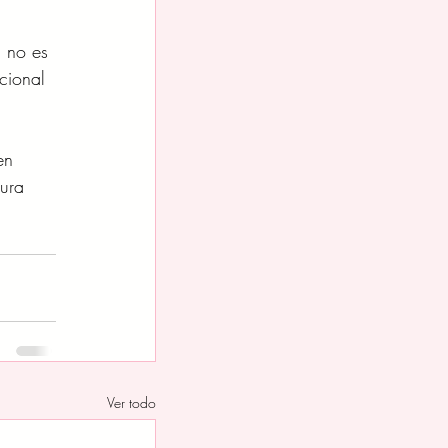
 no es 
cional 
en 
tura 
Ver todo