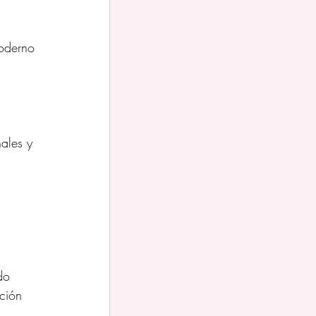
oderno 
ales y 
 
do 
ción 