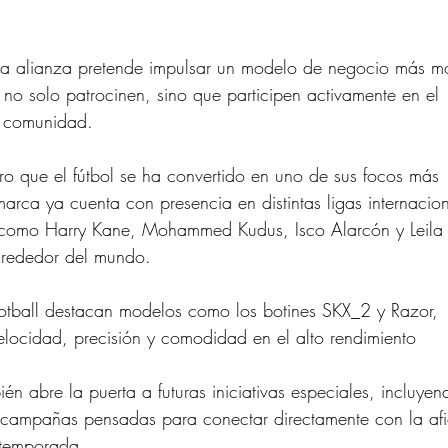
esta alianza pretende impulsar un modelo de negocio más m
 no solo patrocinen, sino que participen activamente en el 
u comunidad.
aro que el fútbol se ha convertido en uno de sus focos más 
marca ya cuenta con presencia en distintas ligas internacion
ite como Harry Kane, Mohammed Kudus, Isco Alarcón y Leila
rededor del mundo.
ootball destacan modelos como los botines SKX_2 y Razor, 
locidad, precisión y comodidad en el alto rendimiento 
n abre la puerta a futuras iniciativas especiales, incluyen
campañas pensadas para conectar directamente con la afi
 temporada.