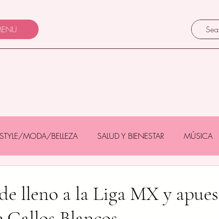
ENU
FESTYLE/MODA/BELLEZA
SALUD Y BIENESTAR
MÚSICA
Y BEBÉS
GASTRONOMÍA/TURISMO
MASCOTAS
de lleno a la Liga MX y apues
e Gallos Blancos