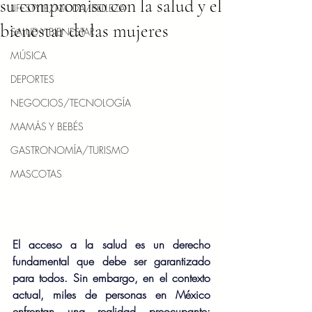
su compromiso con la salud y el
LIFESTYLE/MODA/BELLEZA
bienestar de las mujeres
SALUD Y BIENESTAR
MÚSICA
DEPORTES
NEGOCIOS/TECNOLOGÍA
MAMÁS Y BEBÉS
GASTRONOMÍA/TURISMO
MASCOTAS
El acceso a la salud es un derecho 
fundamental que debe ser garantizado 
para todos. Sin embargo, en el contexto 
actual, miles de personas en México 
enfrentan una realidad preocupante: 