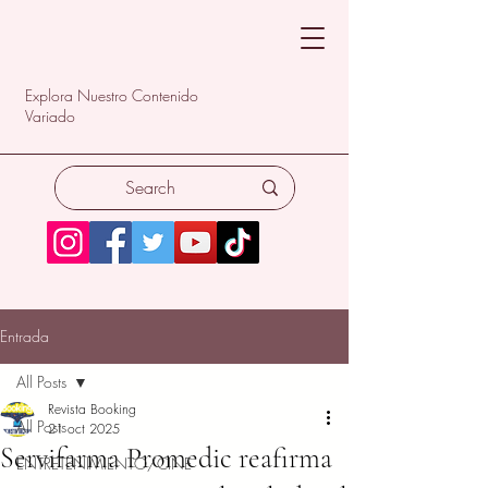
Explora Nuestro Contenido
Variado
Entrada
All Posts
Revista Booking
All Posts
21 oct 2025
Servifarma Promedic reafirma
ENTRETENIMIENTO/CINE