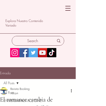
Explora Nuestro Contenido
Variado
Entrada
All Posts
Revista Booking
All Posts
10 jun
El romance cambia de
ENTRETENIMIENTO/CINE