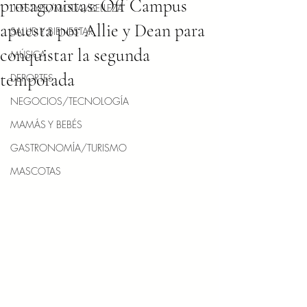
protagonistas: Off Campus
LIFESTYLE/MODA/BELLEZA
apuesta por Allie y Dean para
SALUD Y BIENESTAR
conquistar la segunda
MÚSICA
temporada
DEPORTES
NEGOCIOS/TECNOLOGÍA
MAMÁS Y BEBÉS
GASTRONOMÍA/TURISMO
MASCOTAS