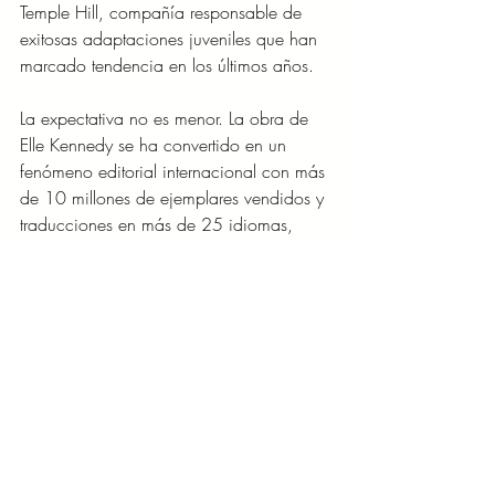
Temple Hill, compañía responsable de 
exitosas adaptaciones juveniles que han 
marcado tendencia en los últimos años.
La expectativa no es menor. La obra de 
Elle Kennedy se ha convertido en un 
fenómeno editorial internacional con más 
de 10 millones de ejemplares vendidos y 
traducciones en más de 25 idiomas, 
consolidándose como una de las 
franquicias románticas contemporáneas 
más exitosas de la última década.
Con una nueva pareja al frente, más 
emociones en juego y varias sorpresas en 
camino, 
Off Campus
 busca demostrar 
que el amor universitario todavía tiene 
muchas historias por contar y que, a 
veces, el siguiente gran romance está 