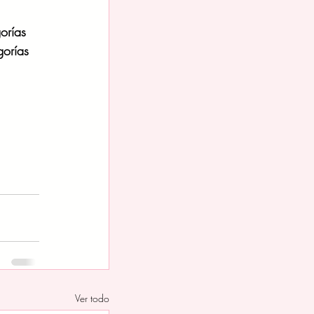
rías 
gorías 
Ver todo