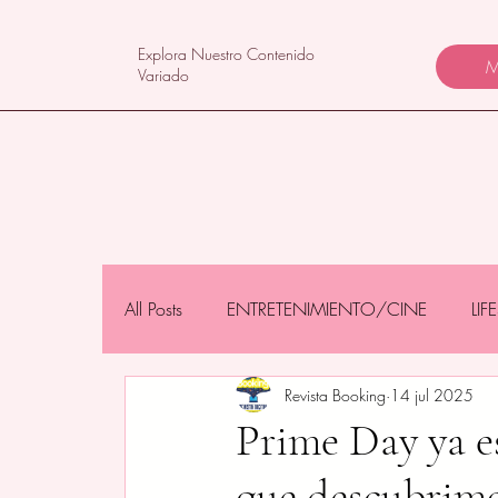
Explora Nuestro Contenido
M
Variado
All Posts
ENTRETENIMIENTO/CINE
LI
Revista Booking
14 jul 2025
NEGOCIOS/TECNOLOGÍA
MAMÁS 
Prime Day ya es
que descubr