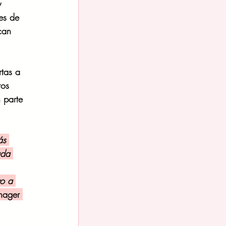
y 
es de 
can 
rtas a 
tos 
 parte 
́s 
ada 
yo a 
nager 