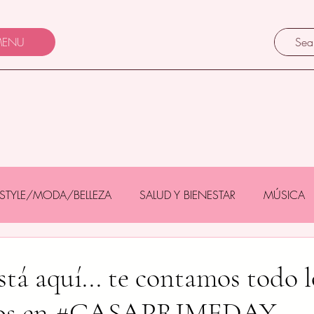
ENU
FESTYLE/MODA/BELLEZA
SALUD Y BIENESTAR
MÚSICA
Y BEBÉS
GASTRONOMÍA/TURISMO
MASCOTAS
tá aquí... te contamos todo l
imos en #CASAPRIMEDAY