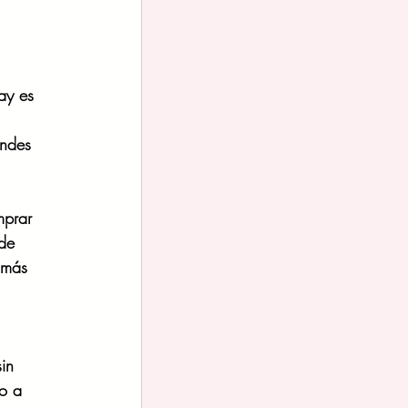
y es 
andes 
prar 
de 
 más 
in 
o a 