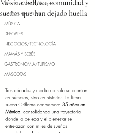
México: belleza, comunidad y
LIFESTYLE/MODA/BELLEZA
sueños que han dejado huella
SALUD Y BIENESTAR
MÚSICA
DEPORTES
NEGOCIOS/TECNOLOGÍA
MAMÁS Y BEBÉS
GASTRONOMÍA/TURISMO
MASCOTAS
Tres décadas y media no solo se cuentan 
en números, sino en historias. La firma 
sueca Oriflame conmemora 
35 años en 
México
, consolidando una trayectoria 
donde la belleza y el bienestar se 
entrelazan con miles de sueños 