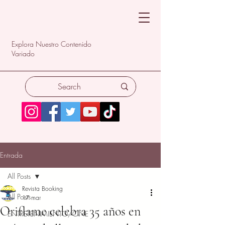
Explora Nuestro Contenido
Variado
Entrada
All Posts
Revista Booking
All Posts
17 mar
Oriflame celebra 35 años en
ENTRETENIMIENTO/CINE