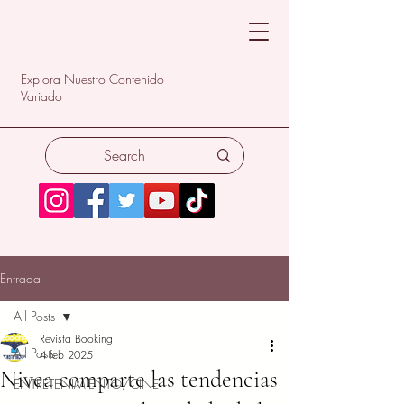
Explora Nuestro Contenido
Variado
Entrada
All Posts
Revista Booking
All Posts
4 feb 2025
Nivea comparte las tendencias
ENTRETENIMIENTO/CINE