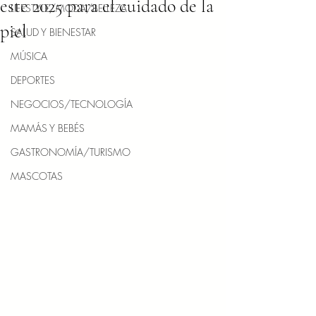
este 2025 para el cuidado de la
LIFESTYLE/MODA/BELLEZA
piel
SALUD Y BIENESTAR
MÚSICA
DEPORTES
NEGOCIOS/TECNOLOGÍA
MAMÁS Y BEBÉS
GASTRONOMÍA/TURISMO
MASCOTAS