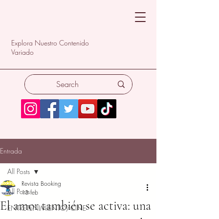
Explora Nuestro Contenido
Variado
Entrada
All Posts
Revista Booking
All Posts
13 feb
El amor también se activa: una
ENTRETENIMIENTO/CINE