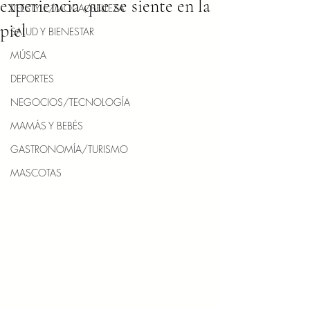
experiencia que se siente en la
LIFESTYLE/MODA/BELLEZA
piel
SALUD Y BIENESTAR
MÚSICA
DEPORTES
NEGOCIOS/TECNOLOGÍA
MAMÁS Y BEBÉS
GASTRONOMÍA/TURISMO
MASCOTAS