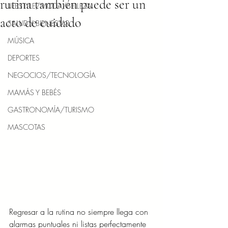
rutina también puede ser un
LIFESTYLE/MODA/BELLEZA
acto de cuidado
SALUD Y BIENESTAR
MÚSICA
DEPORTES
NEGOCIOS/TECNOLOGÍA
MAMÁS Y BEBÉS
GASTRONOMÍA/TURISMO
MASCOTAS
Regresar a la rutina no siempre llega con 
alarmas puntuales ni listas perfectamente 