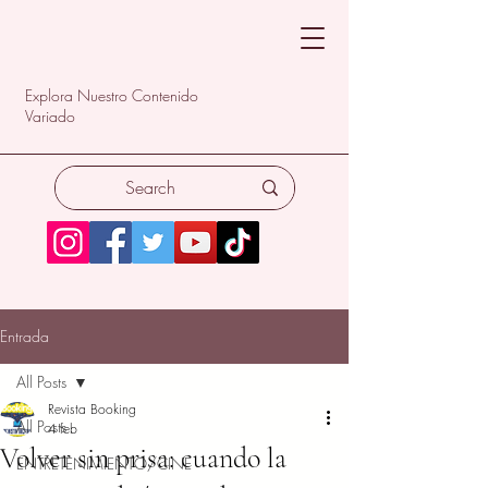
Explora Nuestro Contenido
Variado
Entrada
All Posts
Revista Booking
All Posts
4 feb
Volver sin prisa: cuando la
ENTRETENIMIENTO/CINE