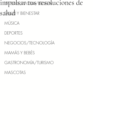
impulsar tus resoluciones de
LIFESTYLE/MODA/BELLEZA
salud
SALUD Y BIENESTAR
MÚSICA
DEPORTES
NEGOCIOS/TECNOLOGÍA
MAMÁS Y BEBÉS
GASTRONOMÍA/TURISMO
MASCOTAS