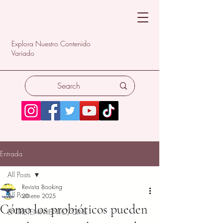
Explora Nuestro Contenido
Variado
Entrada
All Posts
Revista Booking
All Posts
20 ene 2025
Cómo los probióticos pueden
ENTRETENIMIENTO/CINE