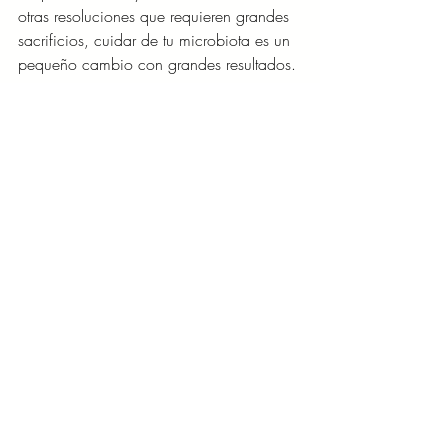
otras resoluciones que requieren grandes
sacrificios, cuidar de tu microbiota es un 
pequeño cambio con grandes resultados.
Empieza este 2025 cuidando de ti 
desde adentro. Haz de tus resoluciones 
de salud un
compromiso real con tu bienestar. Porque 
cuando cuidas de tu microbiota, tu 
cuerpo lo
nota.
SALUD Y BIENESTAR
Entradas recientes
Ver todo