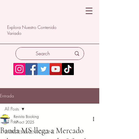
Explora Nuestro Contenido
Variado
Entrada
All Posts
Revista Booking
All Posts
17 oct 2025
Banda MS llega a Mercado
ENTRETENIMIENTO/CINE