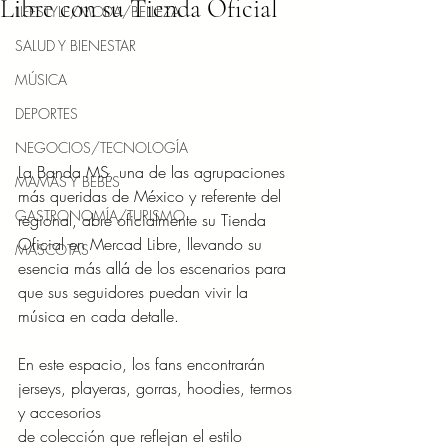
Libre con su Tienda Oficial
LIFESTYLE/MODA/BELLEZA
SALUD Y BIENESTAR
MÚSICA
DEPORTES
NEGOCIOS/TECNOLOGÍA
La Banda MS, una de las agrupaciones 
MAMÁS Y BEBÉS
más queridas de México y referente del 
GASTRONOMÍA/TURISMO
regional, abre oficialmente su Tienda 
Oficial en Mercad Libre, llevando su 
MASCOTAS
esencia más allá de los escenarios para 
que sus seguidores puedan vivir la 
música en cada detalle.
En este espacio, los fans encontrarán 
jerseys, playeras, gorras, hoodies, termos 
y accesorios
de colección que reflejan el estilo 