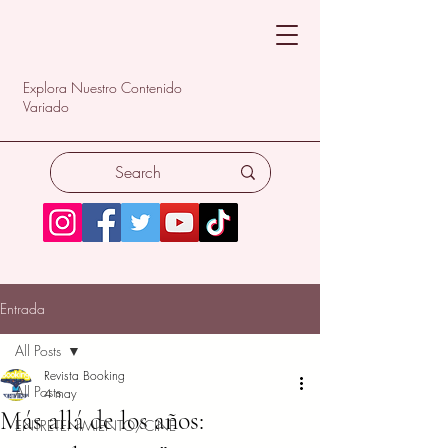
Explora Nuestro Contenido
Variado
Entrada
All Posts
Revista Booking
All Posts
4 may
Más allá de los años:
ENTRETENIMIENTO/CINE