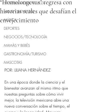
“Homolongevus” regresa con
LIFESTYLE/MODA/BELLEZA
historias reales que desafían el
SALUD Y BIENESTAR
envejecimiento
MÚSICA
DEPORTES
NEGOCIOS/TECNOLOGÍA
MAMÁS Y BEBÉS
GASTRONOMÍA/TURISMO
MASCOTAS
POR: LILIANA HERNÁNDEZ
En una época donde la ciencia y el 
bienestar avanzan al mismo ritmo que 
nuestras preguntas sobre cómo vivir 
mejor, la televisión mexicana abre una 
nueva conversación sobre el tiempo, el 