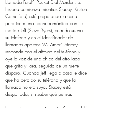
Llamada Fatal” (Pocket Dial Murder). La 
historia comienza mientras Stacey (Kirsten 
Comerford) está preparando la cena 
para tener una noche romántica con su 
marido Jeff (Steve Byers), cuando suena 
su teléfono y en el identificador de 
llamadas aparece "Mi Amor". Stacey 
responde con el altavoz del teléfono y 
oye la voz de una chica del otro lado 
que grita y llora, seguida de un fuerte 
disparo. Cuando Jeff llega a casa le dice 
que ha perdido su teléfono y que la 
llamada no era suya. Stacey está 
desgarrada, sin saber qué pensar. 
Las tensiones aumentan entre Stacey y Jeff 
cuando la policía rastrea la llamada y se 
encuentra el cuerpo sin vida de una 
joven quien era cercana a Jeff. ¿Podría 