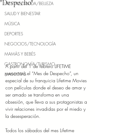
"Despecho"
LIFESTYLE/MODA/BELLEZA
SALUD Y BIENESTAR
MÚSICA
DEPORTES
NEGOCIOS/TECNOLOGÍA
MAMÁS Y BEBÉS
GASTRONOMÍA/TURISMO
A partir del 1 de febrero LIFETIME 
presentará el “Mes de Despecho”, un 
MASCOTAS
especial de su franquicia Lifetime Movies 
con películas donde el deseo de amar y 
ser amado se transforma en una 
obsesión, que lleva a sus protagonistas a 
vivir relaciones invadidas por el miedo y 
la desesperación.
Todos los sábados del mes Lifetime 