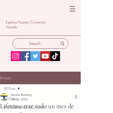
Explora Nuestro Contenido
Variado
Entrada
All Posts
Revista Booking
All Posts
10 feb 2025
Lifetime trae todo un mes de
ENTRETENIMIENTO/CINE