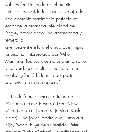
valores familiares desde el púlpito 
mientras descuida los suyos. Debajo de 
este aparente matrimonio perfecto se 
esconde la profunda infelicidad de 
Angie, propiciando una apasionada y 
temeraria
aventura entre ella y el chico que limpia 
la piscina, interpretado por Mike 
Manning. Los secretos no estarán a salvo 
y las verdades ocultas amenazan con 
estallar. ¿Podrá la familia del pastor 
sobrevivir a este escándalo?
El 15 de febrero será el estreno de 
“Atrapada por el Pasado” (Rear View 
Mirror) con la historia de Jessica (Kayla 
Fields), una joven madre que, junto a su 
hijo, Noah, huye de su marido, Peter 
Howard (Mike Markoff), un millonario del 