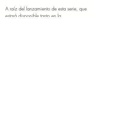
A raíz del lanzamiento de esta serie, que 
estará disponible tanto en la 
programación lineal como en VOD, en 
sus versiones traducida y subtitulada, 
HISTORY realizará un evento virtual para 
la prensa de América Latina el próximo 
miércoles 5 de marzo, donde Danny 
Trejo hablará sobre su rol como 
conductor de esta serie.
ENTRETENIMIENTO/CINE
Entradas recientes
Ver todo