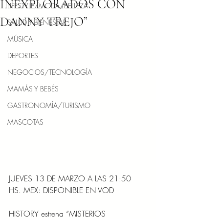
INEXPLORADOS CON
LIFESTYLE/MODA/BELLEZA
DANNY TREJO”
SALUD Y BIENESTAR
MÚSICA
DEPORTES
NEGOCIOS/TECNOLOGÍA
MAMÁS Y BEBÉS
GASTRONOMÍA/TURISMO
MASCOTAS
JUEVES 13 DE MARZO A LAS 21:50 
HS. MEX: DISPONIBLE EN VOD
HISTORY estrena “MISTERIOS 